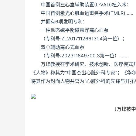
中国首例左心室辅助装置(L-VAD)植入术；
中国首例激光心肌血运重建手术(TMLR)……
并拥有6项发明专利：
一种动态磁平衡磁悬浮离心血泵
（专利号:ZL201711266131.4第一位）；
双心辅助离心式血泵
（专利号:202311849700.3第一位）……
万峰教授在学术研究、技术创新、医疗模式开
《人物》称其为“中国杰出心脏外科专家”；《华
将其作为封面人物并誉为"心脏外科的先锋与开拓
（万峰被中