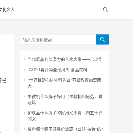
文化名人
当代最具升值潜力的艺术大家——吕少华
​ GLP-1类药物全球风潮:食品饮料
赞誉
“世界跳动心脏外科先锋”万峰教授加盟医
大
早教机什么牌子好用（早教机如何选，看
这篇
护肤品什么牌子的好用又不贵（四五十岁
的女
散粉哪个牌子好性价比高（公认“持妆”的4