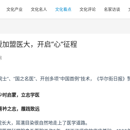
文化产业
文化名人
文化看点
文化评论
名家访谈
授加盟医大，开启“心”征程
网
院士”、“国之名医”、开创多项“中国首例”技术，《华尔街日报》
少时启蒙，立志学医
青衿之志，履践致远
院长大，耳濡目染很自然地走上了医学道路。