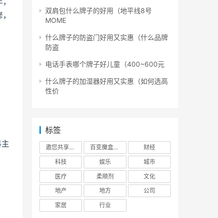
年，
双肩包什么牌子的好用（地平线8号
修，
MOME
什么牌子的防盗门好用又实惠（什么品牌
防盗
电话手表哪个牌子好儿童（400~600元
什么牌子的加湿器好用又实惠（如何选高
性价
标签
科主
邀您共享财富时代
百变魔盒：新型场景化零售服务商
财经
。
科技
娱乐
城市
医疗
柔顺剂
文化
地产
地方
公司
家居
行业