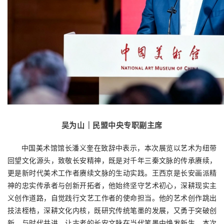
吴为山｜民盟中央专职副主席
中国美术馆馆长潘义奎在致辞中表示，本次展览以艺术为纽带
回望文化源头，致敬长安精神，既是对千年三秦文脉的传承赓续，
更是新时代美术工作者赓续文脉的生动实践。王西京是长安画派精
神的忠实传承者与创新开拓者，他始终坚守艺术初心，深耕现实主
义创作道路，自觉践行文艺工作者的使命担当。他的艺术创作跳出
技法桎梏，深耕文化内核，既研究传统笔墨的发展，又勇于突破创
新，与时代共进，让古老的长安文脉在当代笔墨中焕发新生。本次