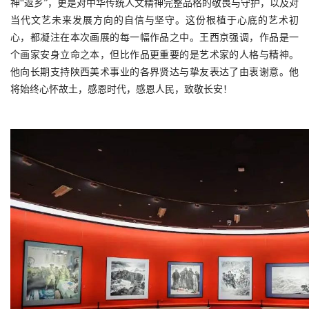
神“返乡”，更是对中华传统人文精神完整品格的敬畏与守护，以及对
当代文艺未来发展方向的自信与坚守。这份根植于心底的艺术初
心，都凝注在本次画展的每一幅作品之中。王西京强调，作品是一
个画家安身立命之本，但比作品更重要的是艺术家的人格与精神。
他向长期支持陕西美术事业的各界贤达与挚友表达了由衷谢意。他
将始终心怀故土，感恩时代，感恩人民，致敬长安！