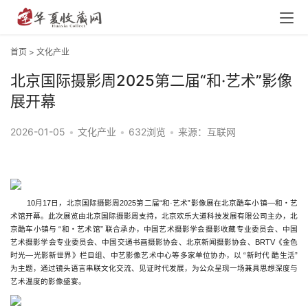
首页
>
文化产业
北京国际摄影周2025第二届“和·艺术”影像
展开幕
2026-01-05
•
文化产业
•
632浏览
•
来源：互联网
10月17日，北京国际摄影周2025第二届“和·艺术”影像展在北京酷车小镇—和・艺
术馆开幕。此次展览由北京国际摄影周支持，北京欢乐大道科技发展有限公司主办，北
京酷车小镇与 “和・艺术馆” 联合承办，中国艺术摄影学会摄影收藏专业委员会、中国
艺术摄影学会专业委员会、中国交通书画摄影协会、北京新闻摄影协会、BRTV《金色
时光—光影新世界》栏目组、中艺影像艺术中心等多家单位协办，以 “新时代 酷生活” 
为主题，通过镜头语言串联文化交流、见证时代发展，为公众呈现一场兼具思想深度与
艺术温度的影像盛宴。