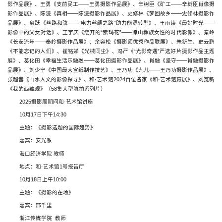
影作品展》、王勇《支前民工——王勇摄影作品展》、辛树臣《矿工——辛树臣肖像摄
影作品展》、陈漫《真相——陈漫摄影作品展》、史修林《梦回故乡——史修林摄影作
品展》、俞跃《丝路和弦——“电力丝绸之路”助力能源转型》、王雨读《最好时光——
影像中的父女对话》、王宇庆《绽开的“索玛花”——凉山彝族女性的时代影像》、秦岭
《长安流年——秦岭摄影作品展》、余容松《摄影师优秀作品联展》、朱新生、史云鹏
《不能忘记的人们》、崔铭娣《光械同尘》、冯严《“光影奇遇”严选好片摄影作品主题
展》、葛化田《幸福生活乐融融——葛化田摄影作品展》、肖融《坚守——肖融摄影作
品展》、刘少宁《中国最大宣纸制作技艺》、王乃功《九儿——王乃功摄影作品展》、
张超音《山水人文的影像探寻》、和·艺术馆2024百位名家《和·艺术馆藏展》、刘宽新
《我的西藏观》（58集大型航拍系列片）
2025摄影周期间和·艺术馆讲座
10月17日下午14:30
主题：《摄影选题的国际趋势》
嘉宾：安光系
海口经济学院 教师
地点：和·艺术馆1号报告厅
10月18日上午10:00
主题：《摄影的在场》
嘉宾：邢千里
浙江传媒学院  教师