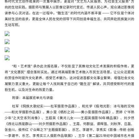
新时代文艺创作成果的一次集中展示，更是对 “文艺为人民服务、为社会主义服务” 方
向的生动实践。摄影师与策展人以影像记录时代变迁、传递人民心声，观众通过影像阅
读参与心灵对话，在这一过程中，“酷生活” 的时代内涵不断丰富 —— 它不仅是个体对
美好生活的追求，更是全体人民在党的领导下共同创造幸福生活、共同奔赴民族复兴的
生动写照。
“和・艺术馆” 承办此次报名展，不仅彰显了其推动文化艺术发展的积极作用，更
将 “文化惠民” 理念落到实处。通过将高端影像艺术融入市民生活场景，让公众近距离
欣赏佳作时提升文化素养、感受艺术魅力，这对促进首都文化事业繁荣、增强社会文化
凝聚力意义重大，更能让每个人找到属于自己的 “酷生活” 解读，共同感受新时代的蓬
勃生机，以及对生命的热爱力量。
附录：本届展览单元与讲座
杜军《侗族大歌纪实——杜军摄影作品展》、和光学《极地光影：冰与海的交响
——和光学摄影作品展》、黄小雯《栖形之间——黄小雯摄影作品展》、贾婷《“半熟
少年”之天空系列肖像》、王超英《黄河儿女——王超英摄影50年精品展》、刘夕然
《西北以西是群山——刘夕然摄影作品展》、王霞、何群益、谭辉强、刘秋萍、庄磊、
张金川、侯传红《“众眸之下”主题摄影展》、乐艺、李建平、李秀实《影像 : 传统·创新
—李建平、乐艺、李秀实三人摄影作品联展》、王华《第二届21世纪中国城市名片摄