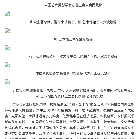
中国艺术摄影学会名誉主席朱宪民致辞
和众集团总裁、酷车小镇镇长、和·艺术馆馆长宋少波致辞
和·艺术馆艺术总监时新德
海口经济学院教师、跨文化学者（策展人代表）安光系致辞
中国新闻摄影学会理事（摄影家代表）王超英致辞
五棵松器材城董事长：朱秀英 向和·艺术馆捐赠摄影画册，和众集团常务副总裁、
和·艺术馆副馆长张玉兰总代表和·艺术馆接收
作为北京国际摄影周唯一的报名展区，“和・艺术馆”展区汇聚 200余位国内外摄影
师与策展人的智慧，集中呈现30个特色展览，约千幅作品展出。参展作品涵盖人文纪
实、光影实验、世界非遗等多元维度，既聚焦中国在经济发展、科技创新、乡村振兴领
域的蓬勃实践，生动展现新时代发展脉搏；也深入探讨生态共生、社会和谐、文化传承
等核心命题，传递对人类共同价值的思考。其中，辛树臣《矿山・矿工》以大画幅镜头
定格劳动者坚韧身姿；贾婷《半熟少年》，折射当代青少年的精神风貌与时代特征；秦