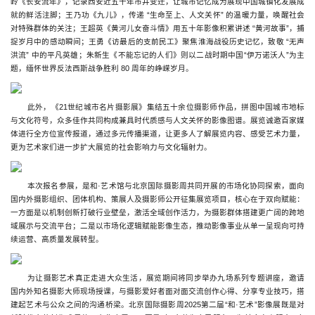
岭《长安流年》，记录西安近五十年市井变迁，让城市记忆成为展现中国城镇化发展成
就的鲜活注脚；王乃功《九儿》，传递 “生命至上、人文关怀” 的温暖力量，唤醒社会
对特殊群体的关注；王超英《黄河儿女奋斗情》用五十年影像积累讲述 “黄河故事”，捕
捉岁月中的感动瞬间；王勇《访最后的支前民工》聚焦淮海战役历史记忆，致敬 “无声
洪流” 中的平凡英雄；朱新生《不能忘记的人们》则以二战时期中国“伊万诺沃人”为主
题，缅怀世界反法西斯战争胜利 80 周年的峥嵘岁月。
此外，《21世纪城市名片摄影展》集结五十余位摄影师作品，拼图中国城市地标
与文化符号，众多佳作共同构成兼具时代质感与人文关怀的影像图谱。展览诚邀百家媒
体进行全方位宣传报道，通过多元传播渠道，让更多人了解展览内容、感受艺术力量，
更为艺术家们进一步扩大展览的社会影响力与文化辐射力。
本次报名参展，是和·艺术馆与北京国际摄影周共同开展的市场化协同探索，面向
国内外摄影组织、团体机构、策展人及摄影师公开征集展览项目，核心在于双向赋能：
一方面是以机制创新打破行业壁垒，激活全域创作活力，为摄影群体搭建更广阔的跨地
域展示与交流平台；二是以市场化逻辑赋能影像生态，推动影像事业从单一呈现向可持
续运营、高质量发展转型。
为让摄影艺术真正走进大众生活，展览期间将同步举办九场系列专题讲座，邀请
国内外知名摄影大师现场授课，与摄影爱好者面对面交流创作心得、分享专业技巧，搭
建起艺术与公众之间的沟通桥梁。北京国际摄影周2025第二届“和·艺术”影像展既是对