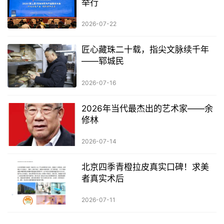
举行
2026-07-22
匠心藏珠二十载，指尖文脉续千年
——郓城民
2026-07-16
2026年当代最杰出的艺术家——余
修林
2026-07-14
北京四季青橙拉皮真实口碑！求美
者真实术后
2026-07-11